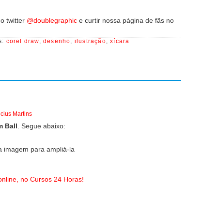
o twitter
@doublegraphic
e curtir nossa página de fãs no
s:
corel draw
,
desenho
,
ilustração
,
xícara
icius Martins
m Ball
. Segue abaixo:
a imagem para ampliá-la
nline, no Cursos 24 Horas!