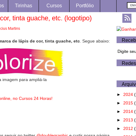
os
Tirinhas
Cursos
Portfólio
or, tinta guache, etc. (logotipo)
icius Martins
Receb
marca de lápis de cor, tinta guache, etc
. Segue abaixo:
Digite se
Redes
a imagem para ampliá-la
Arquiv
►
2024
(
nline, no Cursos 24 Horas!
►
2015
(
►
2014
►
2013
►
2012
 seguir no twitter
@doublegraphic
e curtir nossa página