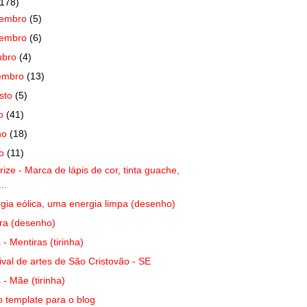
(178)
zembro
(5)
vembro
(6)
ubro
(4)
embro
(13)
sto
(5)
ho
(41)
ho
(18)
io
(11)
rize - Marca de lápis de cor, tinta guache,
...
gia eólica, uma energia limpa (desenho)
ra (desenho)
s - Mentiras (tirinha)
ival de artes de São Cristovão - SE
s - Mãe (tirinha)
 template para o blog