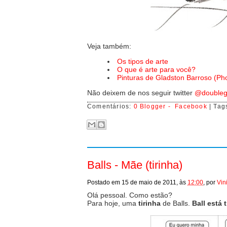
Veja também:
Os tipos de arte
O que é arte para você?
Pinturas de Gladston Barroso (P
Não deixem de nos seguir twitter
@doubleg
Comentários:
0 Blogger -
Facebook
| Tag
Balls - Mãe (tirinha)
Postado em
15 de maio de 2011,
às
12:00
,
por
Vin
Olá pessoal. Como estão?
Para hoje, uma
tirinha
de Balls.
Ball está t