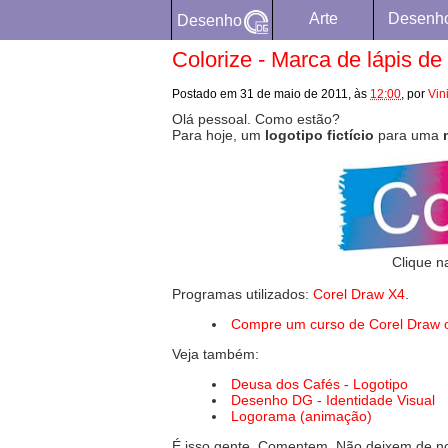
Arte
Desenh
Desenho
Colorize - Marca de lápis de c
Postado em
31 de maio de 2011,
às
12:00
,
por
Vin
Olá pessoal. Como estão?
Para hoje, um
logotipo fictício
para uma
Clique n
Programas utilizados:
Corel Draw X4
.
Compre um curso de Corel Draw o
Veja também:
Deusa dos Cafés - Logotipo
Desenho DG - Identidade Visual
Logorama (animação)
É isso gente. Comentem. Não deixem de nos