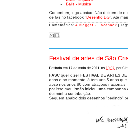
Balls - Música
Comentem, logo abaixo. Não deixem de nos
de fãs no facebook "
Desenho DG
". Até mai
Comentários:
4 Blogger -
Facebook
| Tag
Festival de artes de São Cri
Postado em
17 de maio de 2011,
às
10:07
,
por
Cle
FASC
quer dizer
FESTIVAL DE ARTES D
anos e no momento já tem uns 5 anos que d
ápse nos anos 80 com atrações nacionais,
por isso meu irmão iniciou uma campanha c
dei minha contribuição.
Seguem abaixo dois desenhos "pedindo" pe