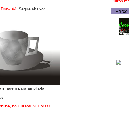
Outros mo
l Draw X4
. Segue abaixo:
Parcei
a imagem para ampliá-la
is:
nline, no Cursos 24 Horas!