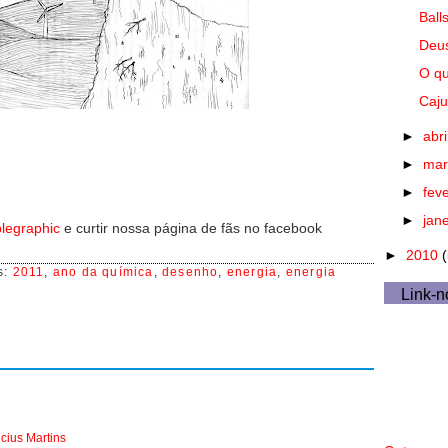
Ball
Deus
O qu
Caju
►
abri
►
ma
►
fev
►
jan
legraphic
e curtir nossa página de fãs no facebook
►
2010
s:
2011
,
ano da química
,
desenho
,
energia
,
energia
Link-n
icius Martins