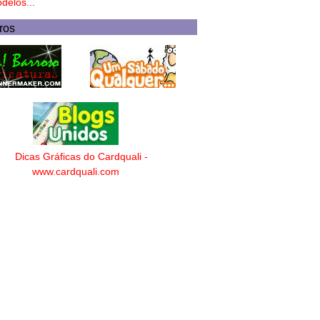
delos...
ros