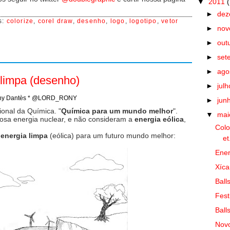
▼
2011
►
de
s:
colorize
,
corel draw
,
desenho
,
logo
,
logotipo
,
vetor
►
no
►
out
►
set
►
ago
 limpa (desenho)
►
jul
ny Dantès * @LORD_RONY
►
jun
onal da Química. "
Química para um mundo melhor
".
▼
ma
gosa energia nuclear, e não consideram a
energia eólica
,
Colo
a
energia limpa
(eólica) para um futuro mundo melhor:
et
Ener
Xíca
Ball
Fest
Ball
Novo