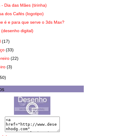
s - Dia das Mães (tirinha)
a dos Cafés (logotipo)
e é e para que serve o 3ds Max?
 (desenho digital)
l
(17)
rço
(33)
ereiro
(22)
eiro
(3)
(50)
os