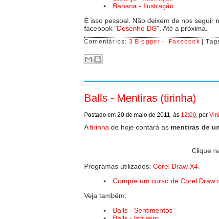
Banana - Ilustração
É isso pessoal. Não deixem de nos seguir n
facebook "
Desenho DG
". Até a próxima.
Comentários:
3 Blogger -
Facebook
| Tag
Balls - Mentiras (tirinha)
Postado em
20 de maio de 2011,
às
12:00
,
por
Vin
A
tirinha
de hoje contará as
mentiras de u
Clique n
Programas utilizados:
Corel Draw X4
.
Compre um curso de Corel Draw o
Veja também:
Balls - Sentimentos
Balls - Isqueiro