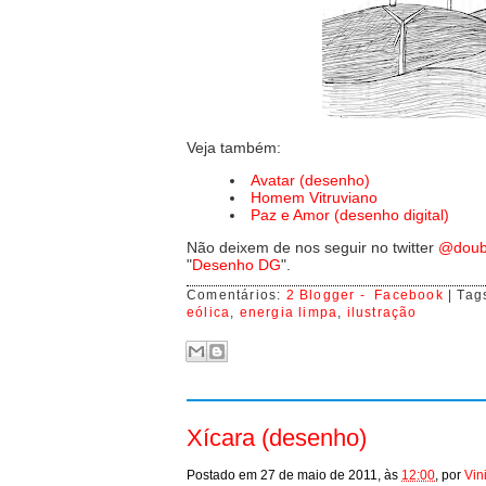
Veja também:
Avatar (desenho)
Homem Vitruviano
Paz e Amor (desenho digital)
Não deixem de nos seguir no twitter
@doub
"
Desenho DG
".
Comentários:
2 Blogger -
Facebook
| Tag
eólica
,
energia limpa
,
ilustração
Xícara (desenho)
Postado em
27 de maio de 2011,
às
12:00
,
por
Vin