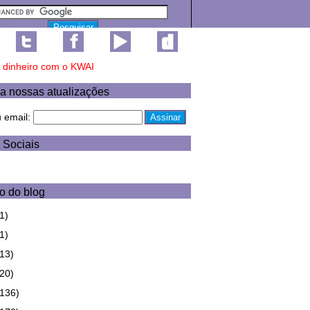
a nossas atualizações
u email:
 Sociais
o do blog
1)
1)
(13)
(20)
(136)