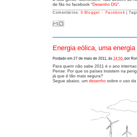
de fãs no facebook "
Desenho DG
".
Comentários:
0 Blogger -
Facebook
| Tag
Energia eólica, uma energia
Postado em
27 de maio de 2011,
às
14:50
,
por
Ro
Para quem não sabe 2011 é o ano internaci
Pense: Por que os países insistem na peri
já que é tão mais segura?
Segue abaixo, um
desenho
sobre o uso d