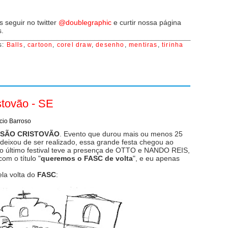
 seguir no twitter
@doublegraphic
e curtir nossa página
s.
s:
Balls
,
cartoon
,
corel draw
,
desenho
,
mentiras
,
tirinha
stovão - SE
cio Barroso
E SÃO CRISTOVÃO
. Evento que durou mais ou menos 25
eixou de ser realizado, essa grande festa chegou ao
 o último festival teve a presença de OTTO e NANDO REIS,
om o título "
queremos o FASC de volta
", e eu apenas
la volta do
FASC
: