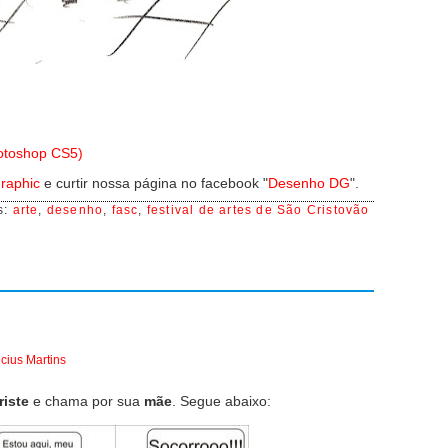
hotoshop CS5)
raphic
e curtir nossa página no facebook "
Desenho DG
".
s:
arte
,
desenho
,
fasc
,
festival de artes de São Cristovão
icius Martins
riste
e chama por sua
mãe
. Segue abaixo: