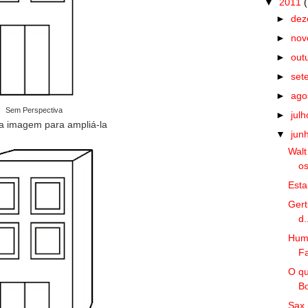
▼
2011
►
de
►
no
►
out
►
set
►
ago
Sem Perspectiva
►
jul
a imagem para ampliá-la
▼
jun
Walt
os
Est
Gert
d.
Humo
Fa
O qu
Bo
Sax 