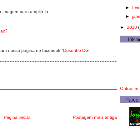
►
fev
a imagem para ampliá-la
►
jan
►
2010
Max?
Link-n
tam nossa página no facebook "
Desenho DG
".
a
Outros mo
Parcei
Página inicial
Postagem mais antiga