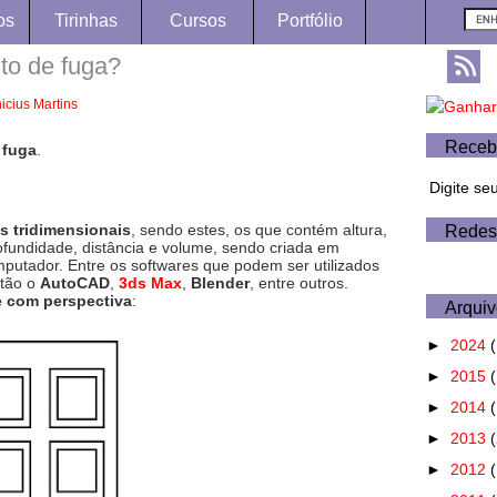
os
Tirinhas
Cursos
Portfólio
to de fuga?
nicius Martins
Receb
 fuga
.
Digite se
 tridimensionais
, sendo estes, os que contém altura,
Redes
ofundidade, distância e volume, sendo criada em
putador. Entre os softwares que podem ser utilizados
stão o
AutoCAD
,
3ds Max
,
Blender
, entre outros.
 com perspectiva
:
Arquiv
►
2024
(
►
2015
(
►
2014
►
2013
►
2012