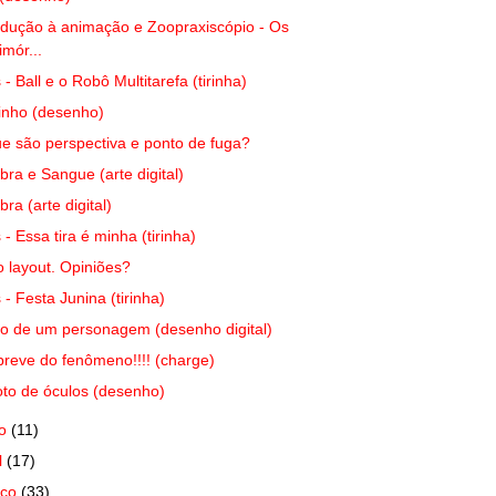
odução à animação e Zoopraxiscópio - Os
imór...
s - Ball e o Robô Multitarefa (tirinha)
inho (desenho)
e são perspectiva e ponto de fuga?
ra e Sangue (arte digital)
ra (arte digital)
s - Essa tira é minha (tirinha)
 layout. Opiniões?
s - Festa Junina (tirinha)
o de um personagem (desenho digital)
breve do fenômeno!!!! (charge)
to de óculos (desenho)
io
(11)
l
(17)
rço
(33)