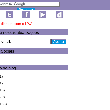
a nossas atualizações
u email:
 Sociais
o do blog
1)
1)
(13)
(20)
(136)