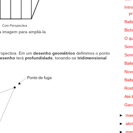
Intr
pr
Ball
Com Perspectiva
Bich
a imagem para ampliá-la
O qu
Somb
erspectiva. Em um
desenho geométrico
definimos o ponto
Somb
esenho
terá
profundidade
, tonando-se
tridimensional
Ball
Novo
Ball
Rost
Até 
Garo
►
ma
►
abri
►
ma