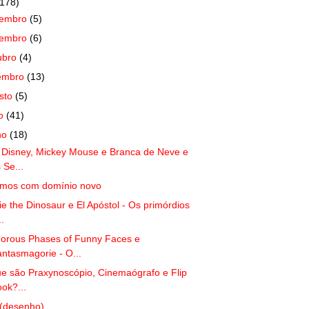
(178)
zembro
(5)
vembro
(6)
ubro
(4)
embro
(13)
sto
(5)
ho
(41)
ho
(18)
 Disney, Mickey Mouse e Branca de Neve e
 Se...
amos com domínio novo
ie the Dinosaur e El Apóstol - Os primórdios
..
rous Phases of Funny Faces e
ntasmagorie - O...
e são Praxynoscópio, Cinemaógrafo e Flip
ok?...
(desenho)