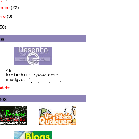
ereiro
(22)
eiro
(3)
(50)
os
delos...
ros