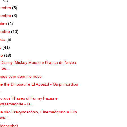
(178)
zembro
(5)
vembro
(6)
ubro
(4)
embro
(13)
sto
(5)
ho
(41)
ho
(18)
 Disney, Mickey Mouse e Branca de Neve e
 Se...
amos com domínio novo
ie the Dinosaur e El Apóstol - Os primórdios
..
rous Phases of Funny Faces e
ntasmagorie - O...
e são Praxynoscópio, Cinemaógrafo e Flip
ok?...
(desenho)