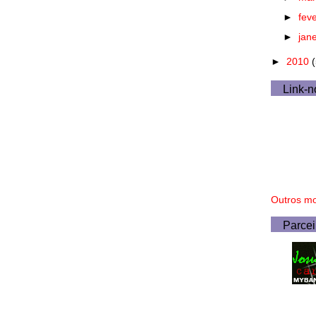
►
fev
►
jan
►
2010
Link-n
Outros mo
Parcei