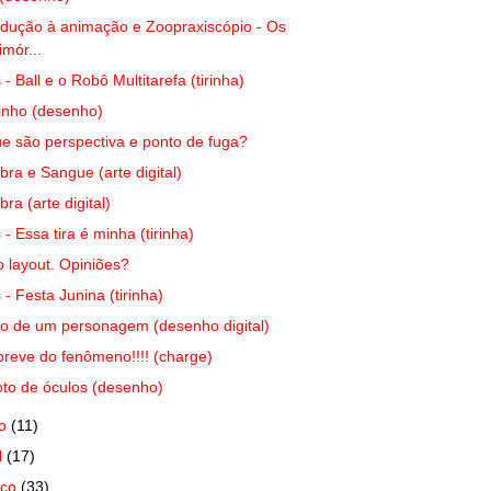
odução à animação e Zoopraxiscópio - Os
imór...
s - Ball e o Robô Multitarefa (tirinha)
inho (desenho)
e são perspectiva e ponto de fuga?
ra e Sangue (arte digital)
ra (arte digital)
s - Essa tira é minha (tirinha)
 layout. Opiniões?
s - Festa Junina (tirinha)
o de um personagem (desenho digital)
breve do fenômeno!!!! (charge)
to de óculos (desenho)
io
(11)
l
(17)
rço
(33)