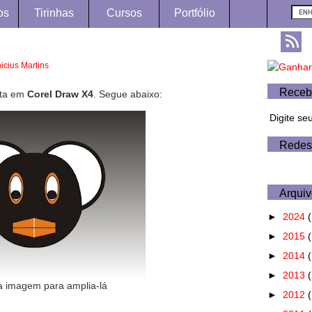
os
Tirinhas
Cursos
Portfólio
nicius Martins
Receb
eita em
Corel Draw X4
. Segue abaixo:
Digite se
Redes
Arquiv
►
2024
(
►
2015
(
►
2014
►
2013
a imagem para amplia-lá
►
2012