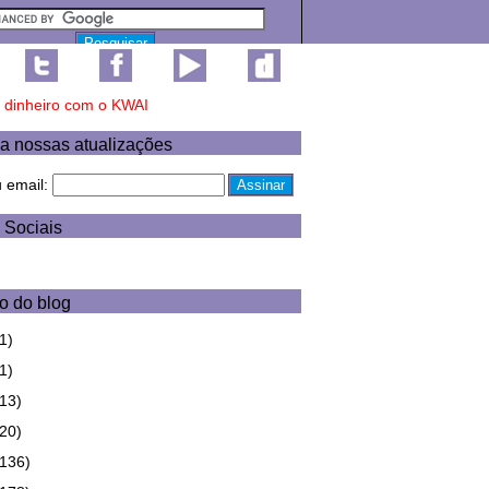
a nossas atualizações
u email:
 Sociais
o do blog
1)
1)
(13)
(20)
(136)