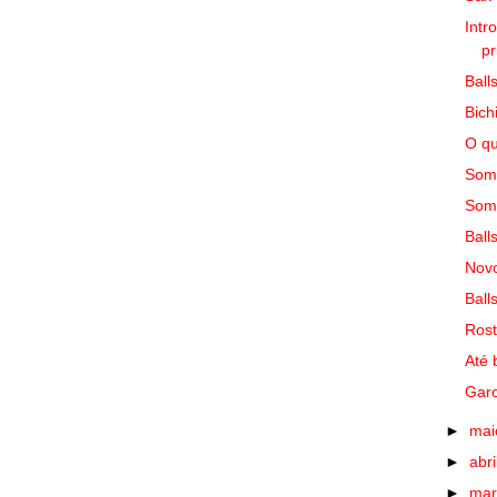
Intr
pr
Ball
Bich
O qu
Somb
Somb
Ball
Novo
Ball
Rost
Até 
Garo
►
ma
►
abri
►
ma