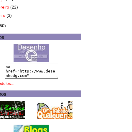
ereiro
(22)
eiro
(3)
(50)
os
delos...
ros