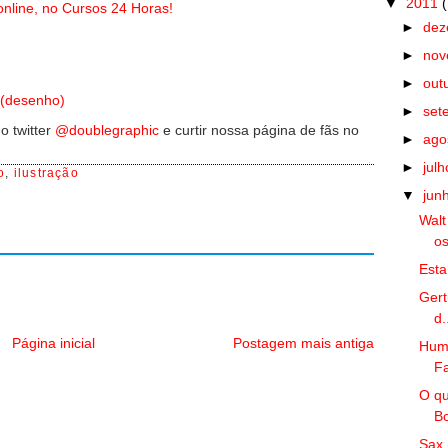
▼
2011
nline, no Cursos 24 Horas!
►
de
►
no
►
out
 (desenho)
►
set
o twitter
@doublegraphic
e curtir nossa página de fãs no
►
ago
►
jul
o
,
ilustração
▼
jun
Walt
os
Est
Gert
d.
Página inicial
Postagem mais antiga
Humo
Fa
O qu
Bo
Sax 