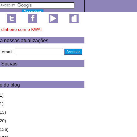
a nossas atualizações
u email:
 Sociais
o do blog
1)
1)
(13)
(20)
(136)