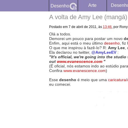
Arte
Desenh
Desenho
A volta de Amy Lee (mangá)
Postado em
7 de abril de 2011,
às
13:46
,
por
Rony
Olá a todos.
Demorei um pouco para postar um novo
d
Enfim, aqui está o meu último
desenho
, fi
O que me inspirou à fazê-lo? R:
Amy Lee
,
Ela declarou no twitter,
@AmyLeeEV
:
"It's official, we're going into the stud
out
www.evanescence.com
"
(É oficial, nós estamos indo ao estúdio par
Confira
www.evanescence.com
)
Esse
desenho
é meio que uma
caricatura
/
eu comecei.