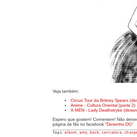
Veja também:
Circus Tour da Britney Spears (d
Anime - Cultura Oriental (parte 2)
X-MEN - Lady Deathstryke (desen
Espero que gostem! Comentem! Não deixem
página de fãs no facebook "
Desenho DG
".
Tags:
album
,
amy
,
back
,
caricatura
,
charg