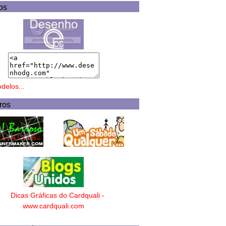
os
delos...
ros