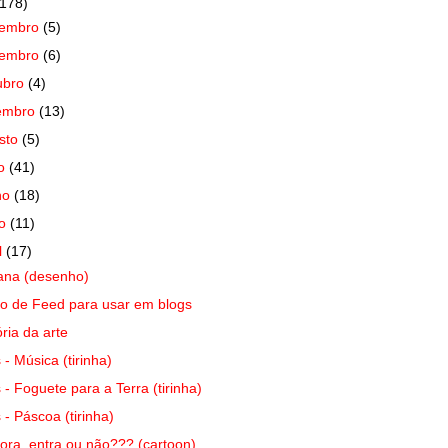
(178)
zembro
(5)
vembro
(6)
ubro
(4)
embro
(13)
sto
(5)
ho
(41)
ho
(18)
io
(11)
l
(17)
ana (desenho)
o de Feed para usar em blogs
ória da arte
s - Música (tirinha)
s - Foguete para a Terra (tirinha)
s - Páscoa (tirinha)
ora, entra ou não??? (cartoon)