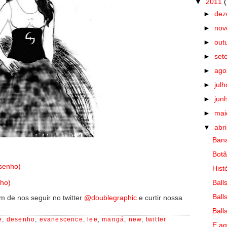
▼
2011
►
de
►
no
►
out
►
set
►
ago
►
jul
►
jun
►
ma
▼
abri
Ban
Botã
esenho)
Hist
Ball
ho)
Ball
 de nos seguir no twitter
@doublegraphic
e curtir nossa
Ball
e
,
desenho
,
evanescence
,
lee
,
mangá
,
new
,
twitter
E ag