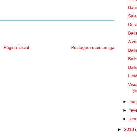
Bann
Sala
Dese
Ball
A vo
Página inicial
Postagem mais antiga
Balls
Ball
Ball
Limã
Visu
(M
►
ma
►
fev
►
jan
►
2010