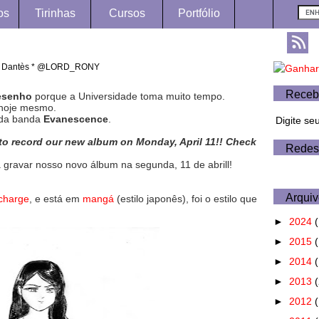
os
Tirinhas
Cursos
Portfólio
 Dantès * @LORD_RONY
Receb
esenho
porque a Universidade toma muito tempo.
z hoje mesmo.
 da banda
Evanescence
.
Digite se
io to record our new album on Monday, April 11!! Check
Redes
a gravar nosso novo álbum na segunda, 11 de abrill!
Arquiv
charge
, e está em
mangá
(estilo japonês), foi o estilo que
►
2024
(
►
2015
(
►
2014
►
2013
►
2012