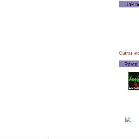
Link-n
Outros mo
Parcei