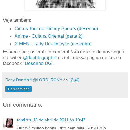
Veja também:
Circus Tour da Britney Spears (desenho)
Anime - Cultura Oriental (parte 2)
X-MEN - Lady Deathstryke (desenho)
Espero que gostem! Comentem! Não deixem de nos seguir
no twitter
@doublegraphic
e curtir nossa página de fãs no
facebook "
Desenho DG
".
Rony Dantès * @LORD_RONY
às
13:46
Compartilhar
Um comentário:
tamires
18 de abril de 2011 às 10:47
Ount*-* muitoo bonita , fico bem feita GOSTEY\õ