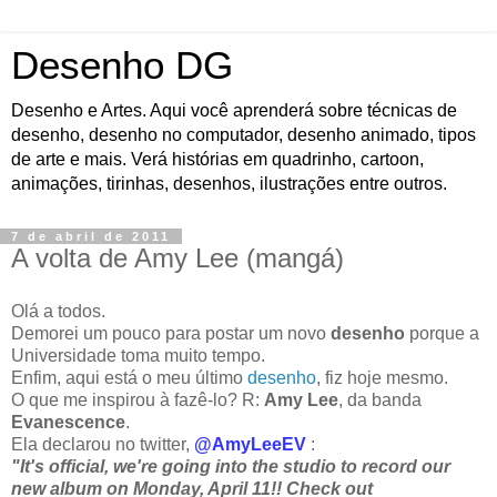
Desenho DG
Desenho e Artes. Aqui você aprenderá sobre técnicas de
desenho, desenho no computador, desenho animado, tipos
de arte e mais. Verá histórias em quadrinho, cartoon,
animações, tirinhas, desenhos, ilustrações entre outros.
7 de abril de 2011
A volta de Amy Lee (mangá)
Olá a todos.
Demorei um pouco para postar um novo
desenho
porque a
Universidade toma muito tempo.
Enfim, aqui está o meu último
desenho
, fiz hoje mesmo.
O que me inspirou à fazê-lo? R:
Amy Lee
, da banda
Evanescence
.
Ela declarou no twitter,
@AmyLeeEV
:
"It's official, we're going into the studio to record our
new album on Monday, April 11!! Check out