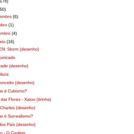
(178)
(50)
vembro
(6)
ubro
(1)
embro
(4)
sto
(16)
EN: Storm (desenho)
unicado
zade (desenho)
itura
onceito (desenho)
ue é Cubismo?
 dar Flores - Xatoo (tirinha)
Charles (desenho)
e é Surrealismo?
dos Pais (desenho)
o - O Castigo