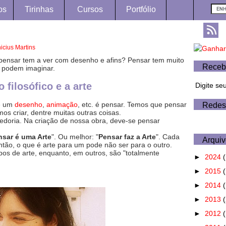
os
Tirinhas
Cursos
Portfólio
nicius Martins
pensar tem a ver com desenho e afins? Pensar tem muito
Receb
s podem imaginar.
 filosófico e a arte
Digite se
de um
desenho
,
animação
, etc. é pensar. Temos que pensar
Redes
s criar, dentre muitas outras coisas.
bedoria. Na criação de nossa obra, deve-se pensar
nsar é uma Arte
". Ou melhor: "
Pensar faz a Arte
". Cada
Arquiv
tão, o que é arte para um pode não ser para o outro.
pos de arte, enquanto, em outros, são "totalmente
►
2024
(
►
2015
(
►
2014
►
2013
►
2012