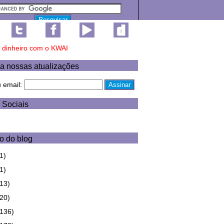
a nossas atualizações
u email:
 Sociais
o do blog
1)
1)
(13)
(20)
(136)