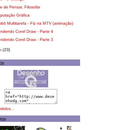
te de Pensar, Filosofar
putação Gráfica
bô Multitarefa - Fiz na MTV (animação)
ndendo Corel Draw - Parte 4
ndendo Corel Draw - Parte 3
ho
(23)
os
delos...
ros