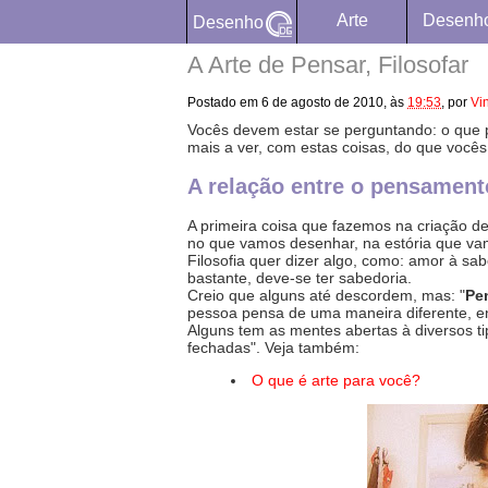
Arte
Desenh
Desenho
A Arte de Pensar, Filosofar
Postado em
6 de agosto de 2010,
às
19:53
,
por
Vi
Vocês devem estar se perguntando: o que 
mais a ver, com estas coisas, do que você
A relação entre o pensamento
A primeira coisa que fazemos na criação 
no que vamos desenhar, na estória que vamo
Filosofia quer dizer algo, como: amor à sa
bastante, deve-se ter sabedoria.
Creio que alguns até descordem, mas: "
Pe
pessoa pensa de uma maneira diferente, en
Alguns tem as mentes abertas à diversos ti
fechadas". Veja também:
O que é arte para você?