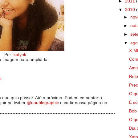
►
2011
▼
2010
►
no
►
out
►
set
▼
ago
X-M
Por:
katynk
Com
a imagem para ampliá-la
Ami
Rele
o
Prec
O q
que quis passar. Até a próxima. Podem comentar o
É só
uir no twitter
@doublegraphic
e curtir nossa página no
Bob 
O qu
Dia 
Xato