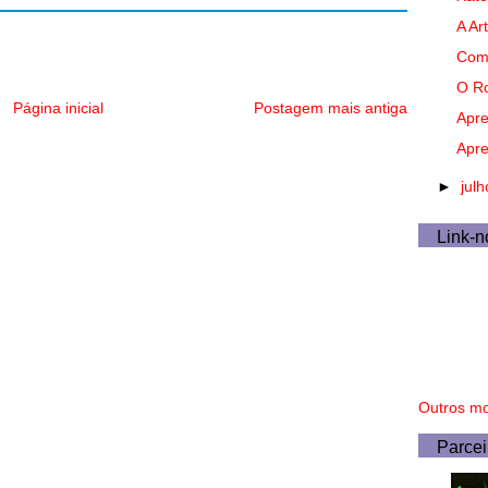
A Ar
Com
O Ro
Página inicial
Postagem mais antiga
Apre
Apre
►
jul
Link-n
Outros mo
Parcei