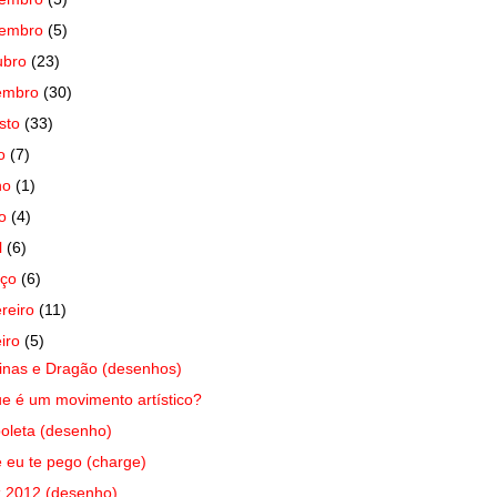
vembro
(5)
ubro
(23)
embro
(30)
sto
(33)
ho
(7)
ho
(1)
io
(4)
l
(6)
rço
(6)
ereiro
(11)
eiro
(5)
nas e Dragão (desenhos)
e é um movimento artístico?
oleta (desenho)
e eu te pego (charge)
z 2012 (desenho)