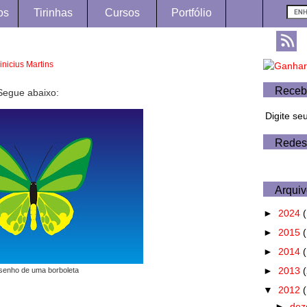
os
Tirinhas
Cursos
Portfólio
inicius Martins
Receb
 Segue abaixo:
Digite se
Redes
Arquiv
►
2024
(
►
2015
(
►
2014
►
2013
enho de uma borboleta
▼
2012
►
de