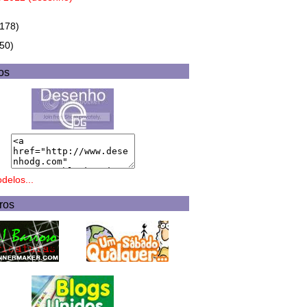
(178)
(50)
os
delos...
ros