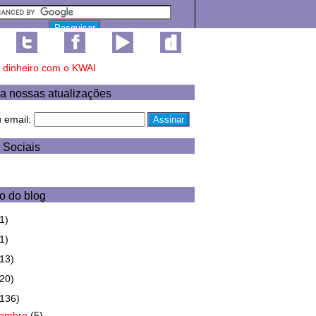
a nossas atualizações
u email:
 Sociais
o do blog
1)
1)
(13)
(20)
(136)
zembro
(5)