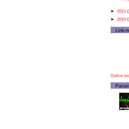
►
2011
►
2010
Link-n
Outros mo
Parcei