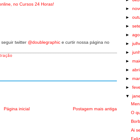
nline, no Cursos 24 Horas!
►
no
►
out
►
set
►
ago
seguir twitter
@doublegraphic
e curtir nossa página no
►
jul
►
jun
stração
►
ma
►
abri
►
ma
►
fev
▼
jan
Meni
Página inicial
Postagem mais antiga
O qu
Borb
Ai s
Feli